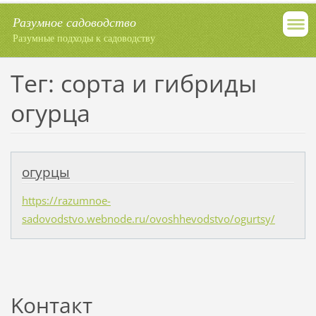
Разумное садоводство
Разумные подходы к садоводству
Тег: сорта и гибриды
огурца
огурцы
https://razumnoe-
sadovodstvo.webnode.ru/ovoshhevodstvo/ogurtsy/
Koнтакт