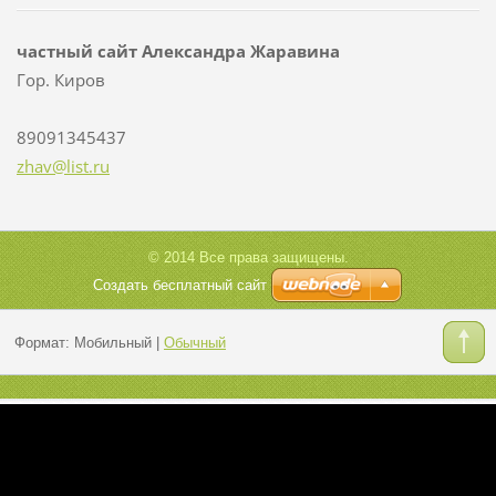
частный сайт Александра Жаравина
Гор. Киров
89091345437
zhav@lis
t.ru
© 2014 Все права защищены.
Создать бесплатный сайт
Формат:
Мобильный
|
Обычный